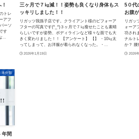
へ！
三ヶ月で７㎏減！！姿勢も良くなり身体もス
5０代
ッキリしました！！
お腹
のトレ
ーアフ
リガッツ我孫子店です。クライアント様のビフォーア
リガッ
のパーソ
フターの写真です(^_^)３ヶ月で７㎏瘦せたことも素晴
ォーアフ
です
らしいですが姿勢、ボディラインなど様々な面でも大
功され
..
きく変わりました！！ 【アンケート】 【】 ・10㎏太
ナルト
ってしまって、お洋服が着られなくなった。・...
か？ 腰
2026年1月19日
2026
未分類
 年間