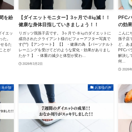
間を紛
【ダイエットモニター】3ヶ月で-8㎏減！！
PFC
健康な身体目指していきましょう！！
の効
ダイエッ
リガッツ我孫子店です。 3ヶ月で-８㎏のダイエットに
こんに
った。
成功されたクライアント様のビフォーアフター写真で
孫子店
させるた
す(^^) 【アンケート】 【】 ・健康の為 【パーソナルト
ど、あ
ことが
レーニングを受けてどのような変化・効果がありまし
PFC
たか？ 】 ・体重の減少と体型が変わ...
解決し
何...
2026年3月2日
2026
未分類
お客様の声