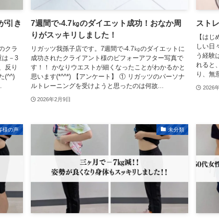
が引き
7週間で-4.7㎏のダイエット成功！おなか周
スト
りがスッキリしました！
【はじめ
しい日
のクラ
リガッツ我孫子店です。7週間で-4.7㎏のダイエットに
う経験
重は－3
成功されたクライアント様のビフォーアフター写真で
れると
、反り
す！！ かなりウエストが細くなったことがわかるかと
り、無
^^)
思います(*^^*) 【アンケート】 ① リガッツのパーソナ
.
ルトレーニングを受けようと思ったのは何故...
2026
2026年2月9日
客様の声
未分類