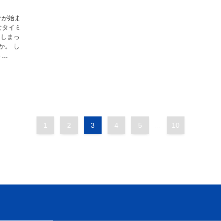
年が始ま
なタイミ
てしまっ
か。 し
..
1
2
3
4
5
...
10