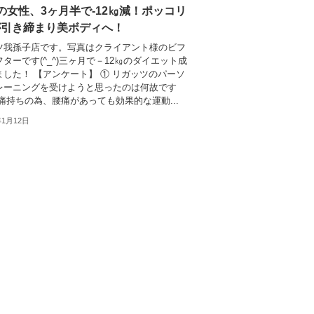
の女性、3ヶ月半で-12㎏減！ポッコリ
が引き締まり美ボディへ！
ツ我孫子店です。写真はクライアント様のビフ
ターです(^_^)三ヶ月で－12㎏のダイエット成
ました！ 【アンケート】 ① リガッツのパーソ
レーニングを受けようと思ったのは何故です
痛持ちの為、腰痛があっても効果的な運動...
年1月12日